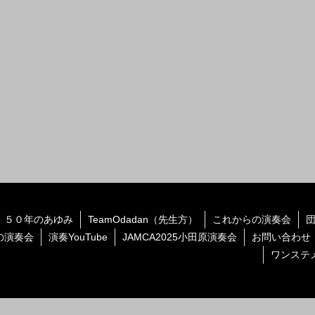
５０年のあゆみ
TeamOdadan（先生方）
これからの演奏会
の演奏会
演奏YouTube
JAMCA2025小田原演奏会
お問い合わせ
ワンステ