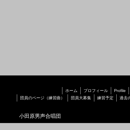
ホーム
プロフィール
Profile
団員のページ（練習曲）
団員大募集
練習予定
過去
小田原男声合唱団