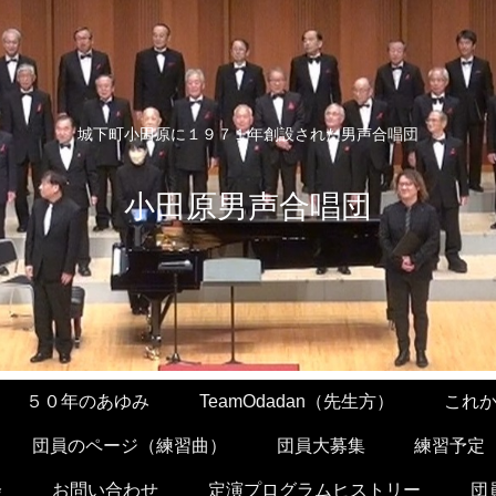
城下町小田原に１９７１年創設された男声合唱団
小田原男声合唱団
５０年のあゆみ
TeamOdadan（先生方）
これ
団員のページ（練習曲）
団員大募集
練習予定
会
お問い合わせ
定演プログラムヒストリー
団