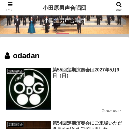
城下町小田原に１９７１年創設された男声合唱団
小田原男声合唱団
メニュー
検索
小田原男声合唱団
odadan
第55回定期演奏会は2027年5月9
定期演奏会
日（日）
2026.05.27
第54回定期演奏会にご来場いただ
定期演奏会
きありがとうございました