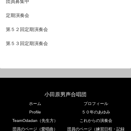
団員募集中
定期演奏会
第５２回定期演奏会
第５３回定期演奏会
小田原男声合唱団
ホーム
プロフィール
Profile
５０年のあゆみ
TeamOdadan（先生方）
これからの演奏会
団員のページ（愛唱曲）
団員のページ（練習日程・記録