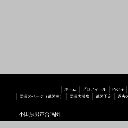
ホーム
プロフィール
Profile
団員のページ（練習曲）
団員大募集
練習予定
過去
小田原男声合唱団