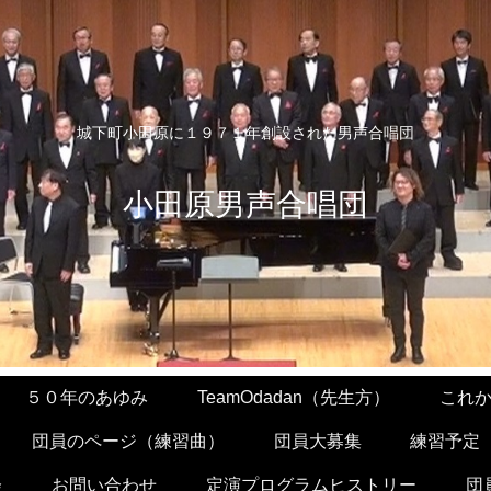
城下町小田原に１９７１年創設された男声合唱団
小田原男声合唱団
５０年のあゆみ
TeamOdadan（先生方）
これ
団員のページ（練習曲）
団員大募集
練習予定
会
お問い合わせ
定演プログラムヒストリー
団