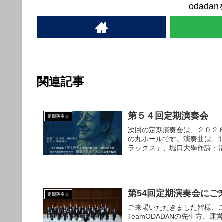
odad
関連記事
第５４回定期演奏会
定期演奏会
次回の定期演奏会は、２０２
の丸ホールです。演奏曲は、
ラックス」、堀口大學作詩・清
第54回定期演奏会に
定期演奏会
ご来場いただきました皆様、
TeamODADANの先生方