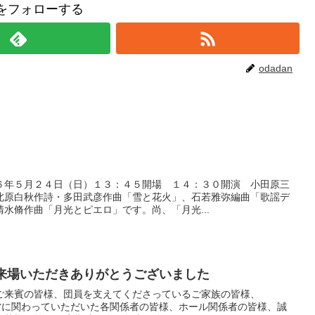
anをフォローする
odadan
６年５月２４日（日）１３：４５開場 １４：３０開演 小田原三
北原白秋作詩・多田武彦作曲「雪と花火」、石若雅弥編曲「歌謡デ
水脩作曲「月光とピエロ」です。尚、「月光...
ご来場いただきありがとうございました
ご来賓の皆様、団員を支えてくださっているご家族の皆様、
、運営に関わっていただいた各関係者の皆様、ホール関係者の皆様、誠