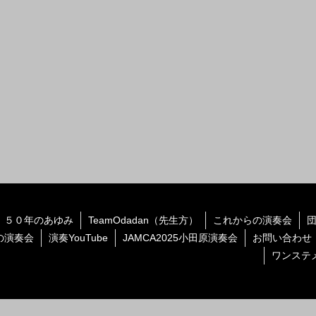
５０年のあゆみ
TeamOdadan（先生方）
これからの演奏会
の演奏会
演奏YouTube
JAMCA2025小田原演奏会
お問い合わせ
ワンステ